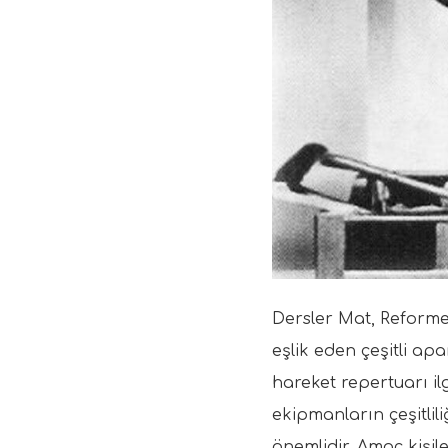
Dersler Mat, Reforme
eşlik eden çeşitli ap
hareket repertuarı il
ekipmanların çeşitlil
önemlidir. Amaç kişil