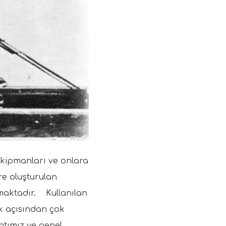
ekipmanları ve onlara
öre oluşturulan
nmaktadır. Kullanılan
ak açısından çok
ntımız ve genel