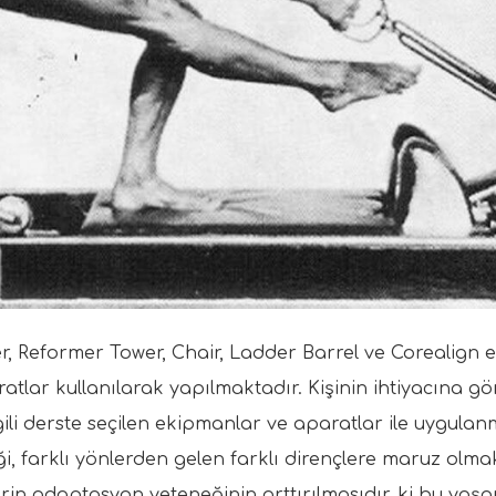
r, Reformer Tower, Chair, Ladder Barrel ve Corealign 
aratlar kullanılarak yapılmaktadır. Kişinin ihtiyacına g
gili derste seçilen ekipmanlar ve aparatlar ile uygula
iği, farklı yönlerden gelen farklı dirençlere maruz olm
erin adaptasyon yeteneğinin arttırılmasıdır, ki bu yaşa