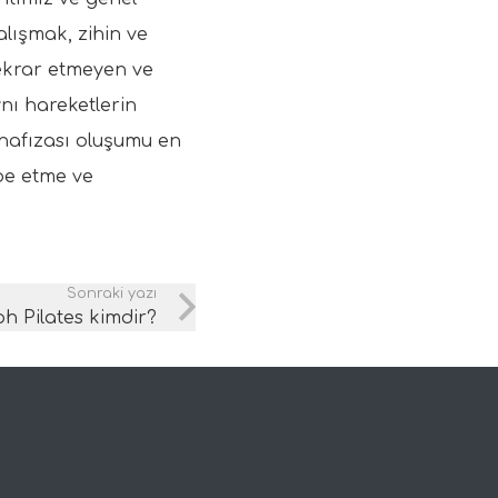
alışmak, zihin ve
 tekrar etmeyen ve
ynı hareketlerin
s hafızası oluşumu en
be etme ve
Sonraki yazı
h Pilates kimdir?