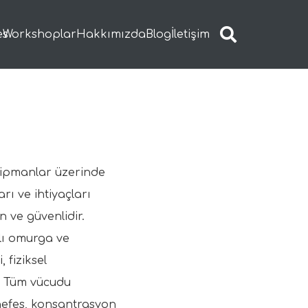
es
Workshoplar
Hakkımızda
Blog
İletişim
ekipmanlar üzerinde
arı ve ihtiyaçları
ygun ve güvenlidir.
klı omurga ve
 fiziksel
. Tüm vücudu
 nefes, konsantrasyon