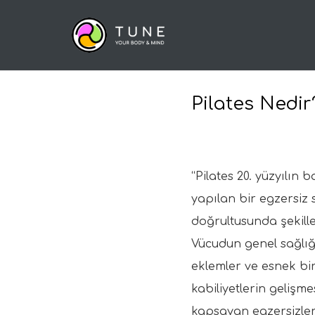
Pilates Nedir
“Pilates 20. yüzyılın
yapılan bir egzersiz si
doğrultusunda şekille
Vücudun genel sağlığı
eklemler ve esnek bir
kabiliyetlerin geliş
kapsayan egzersizler