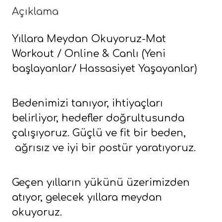
Workout
Açıklama
/
Yıllara Meydan Okuyoruz-Mat
Online
Workout / Online & Canlı (Yeni
&
başlayanlar/ Hassasiyet Yaşayanlar)
Canlı
(Yeni
başlayanlar/
Bedenimizi tanıyor, ihtiyaçları
belirliyor, hedefler doğrultusunda
Hassasiyet
çalışıyoruz. Güçlü ve fit bir beden,
Yaşayanlar)
ağrısız ve iyi bir postür yaratıyoruz.
adet
Geçen yılların yükünü üzerimizden
atıyor, gelecek yıllara meydan
okuyoruz.