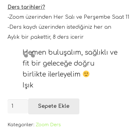
Ders tarihleri?
-Zoom üzerinden Her Salı ve Perşembe Saat 11
-Ders kaydı üzerinden istediğiniz her an
Aylık bir pakettir, 8 ders icerir
Hemen buluşalım, sağlıklı ve
fit bir geleceğe doğru
birlikte ilerleyelim
Işık
Yıllara
Sepete Ekle
Meydan
Okuyoruz-
Kategoriler:
Zoom Ders
Mat